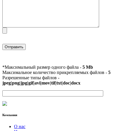
*Максимальный размер одного файла -
5 Mb
Максимальное количество прикрепляемых файлов -
5
Разрешенные типы файлов -
jpeg|png|jpg|gif|avi|mov|tif|txt|doc|docx
Компания
О нас